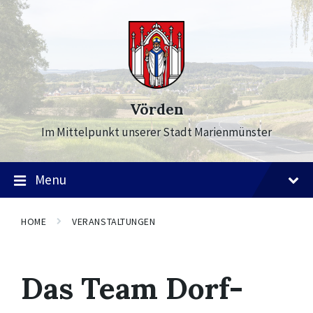
Skip
Skip
Skip
to
to
to
content
main
footer
navigation
Vörden
Im Mittelpunkt unserer Stadt Marienmünster
Menu
HOME
VERANSTALTUNGEN
Das Team Dorf-