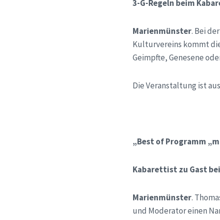
3-G-Regeln beim Kabar
Marienmünster
. Bei d
Kulturvereins kommt di
Geimpfte, Genesene oder
Die Veranstaltung ist au
„Best of Programm „m
Kabarettist zu Gast b
Marienmünster
. Thomas
und Moderator einen Name