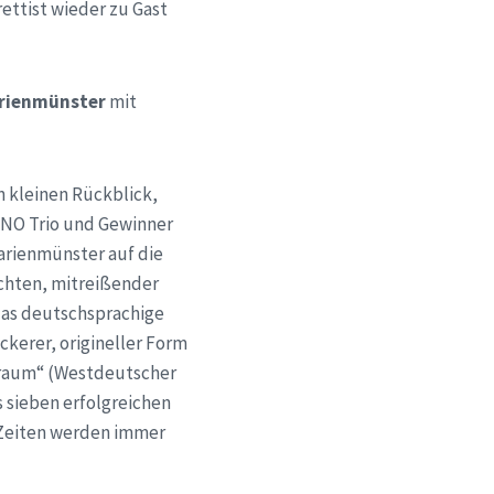
rettist wieder zu Gast
arienmünster
mit
n kleinen Rückblick,
ORNO Trio und Gewinner
arienmünster auf die
ichten, mitreißender
das deutschsprachige
ckerer, origineller Form
raum“ (Westdeutscher
s sieben erfolgreichen
 Zeiten werden immer