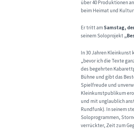
über 40 Produktionen an 
beim Heimat und Kulturv
Er tritt am
Samstag, den
seinem Soloprojekt
„Be
In 30 Jahren Kleinkunst
„bevor ich die Texte ga
des be­gehrten Kabarett
Bühne und gibt das Best
Spielfreude und unverwe
Kleinkunstpublikum erobe
und mit unglaublich an
Rundfunk). In seinem ste
Soloprogrammen, Storno
verrückter, Zeit zum Ge