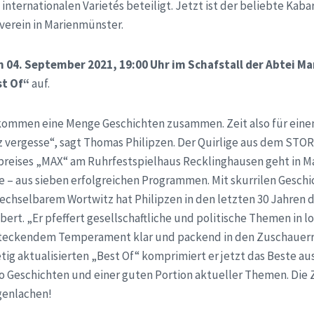
internationalen Varietés beteiligt. Jetzt ist der beliebte Kaba
erein in Marienmünster.
 04. September 2021, 19:00 Uhr im Schafstall der Abtei M
st Of“
auf.
 kommen eine Menge Geschichten zusammen. Zeit also für eine
nz vergesse“, sagt Thomas Philipzen. Der Quirlige aus dem ST
preises „MAX“ am Ruhrfestspielhaus Recklinghausen geht in M
e – aus sieben erfolgreichen Programmen. Mit skurrilen Gesch
chselbarem Wortwitz hat Philipzen in den letzten 30 Jahren 
rt. „Er pfeffert gesellschaftliche und politische Themen in lo
steckendem Temperament klar und packend in den Zuschauer
tig aktualisierten „Best Of“ komprimiert er jetzt das Beste au
 Geschichten und einer guten Portion aktueller Themen. Die
genlachen!