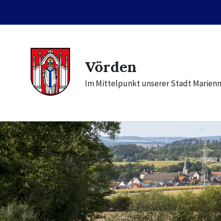
Skip
Skip
Skip
to
to
to
content
main
footer
navigation
Vörden
Im Mittelpunkt unserer Stadt Marien