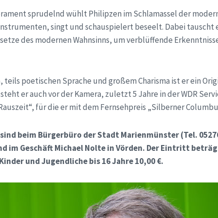
erament sprudelnd wühlt Philipzen im Schlamassel der moderne
nstrumenten, singt und schauspielert beseelt. Dabei tauscht e
etze des modernen Wahnsinns, um verblüffende Erkenntnisse 
, teils poetischen Sprache und großem Charisma ist er ein Origi
steht er auch vor der Kamera, zuletzt 5 Jahre in der WDR Servi
 Rauszeit“, für die er mit dem Fernsehpreis „Silberner Columb
 sind beim Bürgerbüro der Stadt Marienmünster (Tel. 05276
d im Geschäft Michael Nolte in Vörden. Der Eintritt beträ
Kinder und Jugendliche bis 16 Jahre 10,00 €.