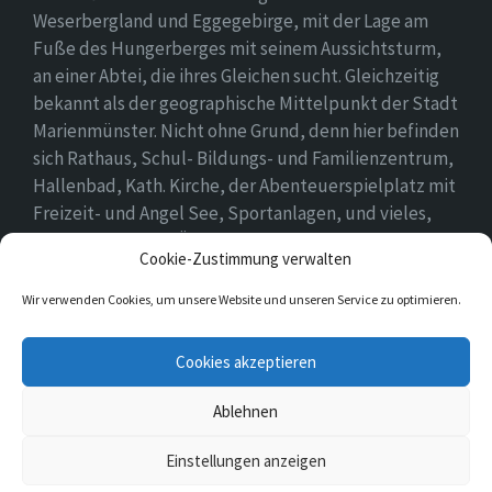
Weserbergland und Eggegebirge, mit der Lage am
Fuße des Hungerberges mit seinem Aussichtsturm,
an einer Abtei, die ihres Gleichen sucht. Gleichzeitig
bekannt als der geographische Mittelpunkt der Stadt
Marienmünster. Nicht ohne Grund, denn hier befinden
sich Rathaus, Schul- Bildungs- und Familienzentrum,
Hallenbad, Kath. Kirche, der Abenteuerspielplatz mit
Freizeit- und Angel See, Sportanlagen, und vieles,
vieles mehr. Einen Überblick findet ihr hier auf
Cookie-Zustimmung verwalten
unserer Webseite..
Wir verwenden Cookies, um unsere Website und unseren Service zu optimieren.
E-
Cookies akzeptieren
Mail
Ablehnen
© 2026 Vörden
Einstellungen anzeigen