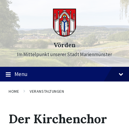
Skip
Skip
Skip
to
to
to
content
main
footer
navigation
Vörden
Im Mittelpunkt unserer Stadt Marienmünster
Menu
HOME
VERANSTALTUNGEN
Der Kirchenchor