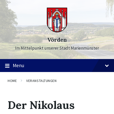
Skip
Skip
Skip
to
to
to
content
main
footer
navigation
Vörden
Im Mittelpunkt unserer Stadt Marienmünster
Menu
HOME
VERANSTALTUNGEN
Der Nikolaus