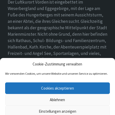
Der Luftkurort Vörden ist eingebettet im
Weserbergland und Eggegebirge, mit der Lage am
Fuße des Hungerberges mit seinem Aussichtsturm,
an einer Abtei, die ihres Gleichen sucht. Gleichzeitig
bekannt als der geographische Mittelpunkt der Stadt
Marienmünster. Nicht ohne Grund, denn hier befinden
sich Rathaus, Schul- Bildungs- und Familienzentrum,
Hallenbad, Kath. Kirche, der Abenteuerspielplatz mit
Freizeit- und Angel See, Sportanlagen, und vieles,
vieles mehr. Einen Überblick findet ihr hier auf
Cookie-Zustimmung verwalten
unserer Webseite..
Wir verwenden Cookies, um unsere Website und unseren Service zu optimieren.
E-
Cookies akzeptieren
Mail
Ablehnen
© 2026 Vörden
Einstellungen anzeigen