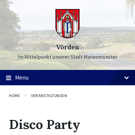
Skip
Skip
Skip
to
to
to
content
main
footer
navigation
Vörden
Im Mittelpunkt unserer Stadt Marienmünster
Menu
HOME
VERANSTALTUNGEN
Disco Party