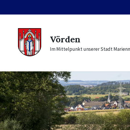
Skip
Skip
Skip
to
to
to
content
main
footer
navigation
Vörden
Im Mittelpunkt unserer Stadt Marien