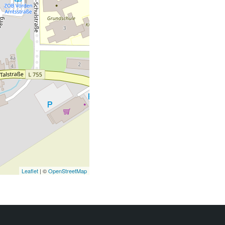
Leaflet
| ©
OpenStreetMap