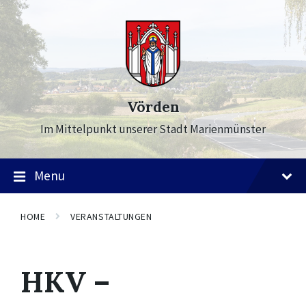
Skip
Skip
Skip
to
to
to
content
main
footer
navigation
Vörden
Im Mittelpunkt unserer Stadt Marienmünster
Menu
HOME
VERANSTALTUNGEN
HKV –