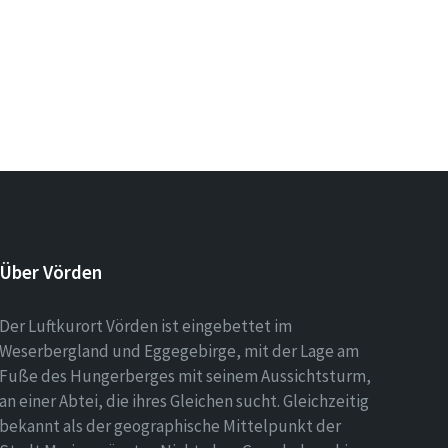
Über Vörden
Der Luftkurort Vörden ist eingebettet im
Weserbergland und Eggegebirge, mit der Lage am
Fuße des Hungerberges mit seinem Aussichtsturm,
an einer Abtei, die ihres Gleichen sucht. Gleichzeitig
bekannt als der geographische Mittelpunkt der