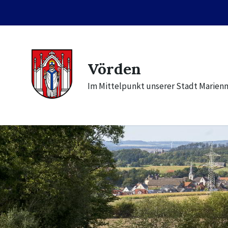
Skip
Skip
Skip
to
to
to
content
main
footer
navigation
Vörden
Im Mittelpunkt unserer Stadt Marien