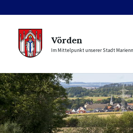
Skip
Skip
Skip
to
to
to
content
main
footer
navigation
Vörden
Im Mittelpunkt unserer Stadt Marien