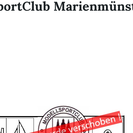
portClub Marienmünste
G