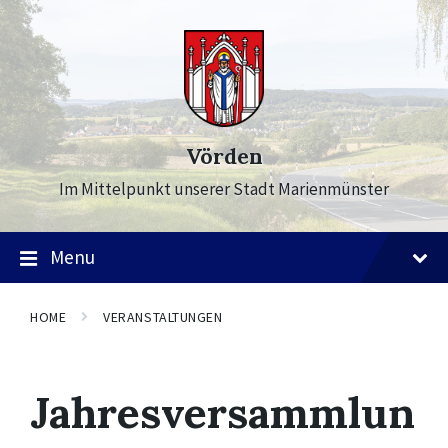
Skip
Skip
Skip
to
to
to
content
main
footer
navigation
Vörden
Im Mittelpunkt unserer Stadt Marienmünster
Menu
HOME
VERANSTALTUNGEN
Jahresversammlun