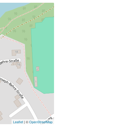
Leaflet
| ©
OpenStreetMap