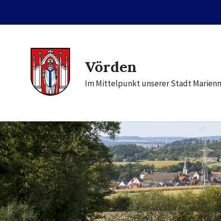
Skip
Skip
Skip
to
to
to
content
main
footer
navigation
Vörden
Im Mittelpunkt unserer Stadt Marien