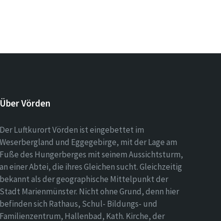
Über Vörden
Der Luftkurort Vörden ist eingebettet im
Weserbergland und Eggegebirge, mit der Lage am
Fuße des Hungerberges mit seinem Aussichtsturm,
an einer Abtei, die ihres Gleichen sucht. Gleichzeitig
bekannt als der geographische Mittelpunkt der
Stadt Marienmünster. Nicht ohne Grund, denn hier
befinden sich Rathaus, Schul- Bildungs- und
Familienzentrum, Hallenbad, Kath. Kirche, der