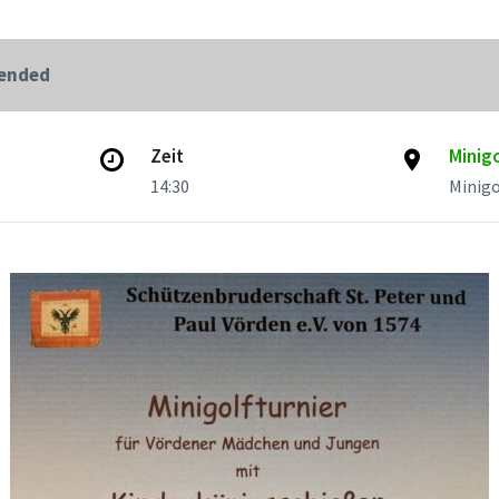
 ended
Zeit
Minig
14:30
Minigo