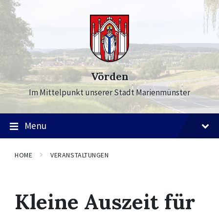
Skip
Skip
Skip
to
to
to
content
main
footer
navigation
Vörden
Im Mittelpunkt unserer Stadt Marienmünster
Menu
HOME
VERANSTALTUNGEN
Kleine Auszeit für