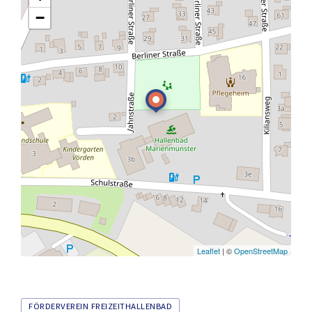
−
Leaflet
| ©
OpenStreetMap
Tags
FÖRDERVEREIN FREIZEITHALLENBAD