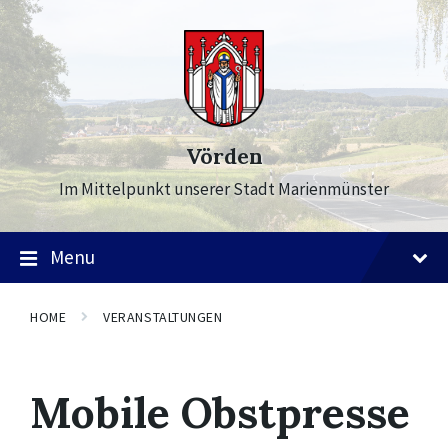
Skip
Skip
Skip
to
to
to
content
main
footer
navigation
Vörden
Im Mittelpunkt unserer Stadt Marienmünster
Menu
HOME
VERANSTALTUNGEN
Mobile Obstpresse