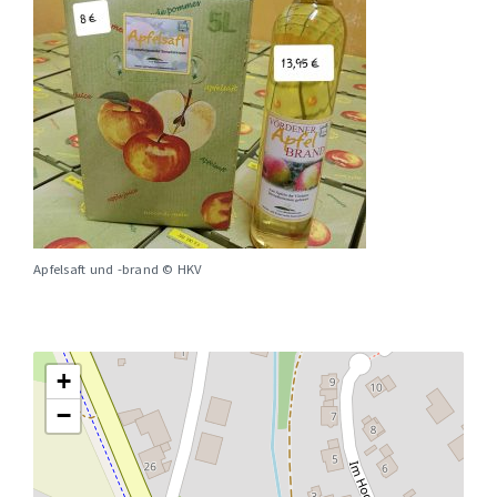
Apfelsaft und -brand © HKV
+
−