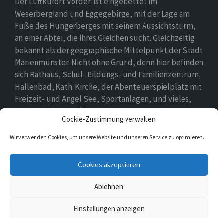
Der Luftkurort Vörden ist eingebettet im
Weserbergland und Eggegebirge, mit der Lage am
Fuße des Hungerberges mit seinem Aussichtsturm,
an einer Abtei, die ihres Gleichen sucht. Gleichzeitig
bekannt als der geographische Mittelpunkt der Stadt
Marienmünster. Nicht ohne Grund, denn hier befinden
sich Rathaus, Schul- Bildungs- und Familienzentrum,
Hallenbad, Kath. Kirche, der Abenteuerspielplatz mit
Freizeit- und Angel See, Sportanlagen, und vieles,
vieles mehr. Einen Überblick findet ihr hier auf
Cookie-Zustimmung verwalten
unserer Webseite..
Wir verwenden Cookies, um unsere Website und unseren Service zu optimieren.
E-
Cookies akzeptieren
Mail
Ablehnen
© 2026 Vörden
Einstellungen anzeigen