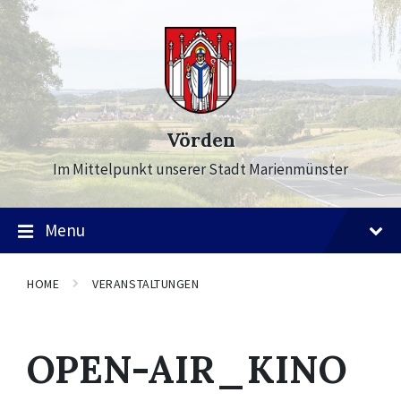
Skip
Skip
Skip
to
to
to
content
main
footer
navigation
Vörden
Im Mittelpunkt unserer Stadt Marienmünster
Menu
HOME
VERANSTALTUNGEN
OPEN-AIR_KINO