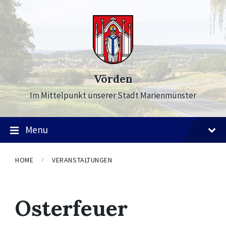
Skip
Skip
Skip
to
to
to
content
main
footer
navigation
Vörden
Im Mittelpunkt unserer Stadt Marienmünster
Menu
HOME
VERANSTALTUNGEN
Osterfeuer