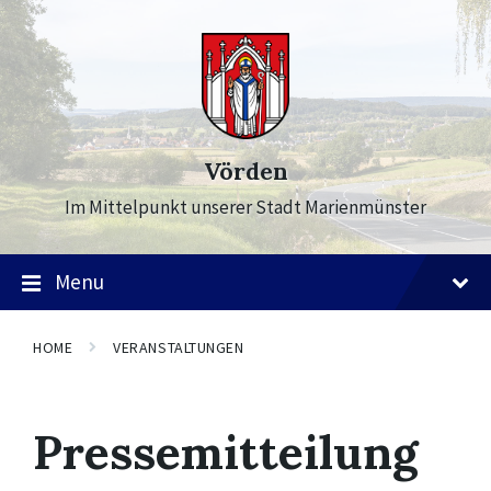
Skip
Skip
Skip
to
to
to
content
main
footer
navigation
Vörden
Im Mittelpunkt unserer Stadt Marienmünster
Menu
HOME
VERANSTALTUNGEN
Pressemitteilung