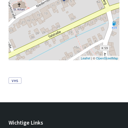
Leaflet
| ©
OpenStreetMap
Tags
VHS
Wichtige Links