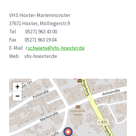
VHS Höxter-Marienmünster
37671 Höxter, Möllingerstr.9
Tel 05271 963 43 00
Fax 05271 963 19 04
E-Mail r.
schwiete@vhs-hoexter.de
Web vhs-hoexter.de
+
−