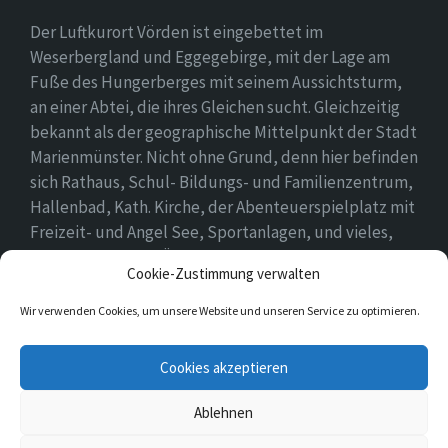
Der Luftkurort Vörden ist eingebettet im
Weserbergland und Eggegebirge, mit der Lage am
Fuße des Hungerberges mit seinem Aussichtsturm,
an einer Abtei, die ihres Gleichen sucht. Gleichzeitig
bekannt als der geographische Mittelpunkt der Stadt
Marienmünster. Nicht ohne Grund, denn hier befinden
sich Rathaus, Schul- Bildungs- und Familienzentrum,
Hallenbad, Kath. Kirche, der Abenteuerspielplatz mit
Freizeit- und Angel See, Sportanlagen, und vieles,
vieles mehr. Einen Überblick findet ihr hier auf
Cookie-Zustimmung verwalten
unserer Webseite..
Wir verwenden Cookies, um unsere Website und unseren Service zu optimieren.
E-
Cookies akzeptieren
Mail
Ablehnen
© 2026 Vörden