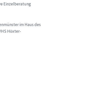
ve Einzelberatung
arienmünster im Haus des
 VHS Höxter-