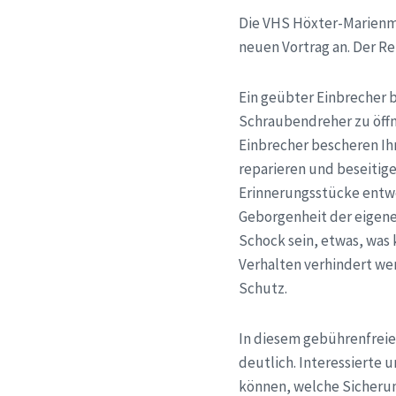
Die VHS Höxter-Marienmü
neuen Vortrag an. Der R
Ein geübter Einbrecher 
Schraubendreher zu öff
Einbrecher bescheren I
reparieren und beseitig
Erinnerungsstücke entwe
Geborgenheit der eigenen
Schock sein, etwas, was 
Verhalten verhindert we
Schutz.
In diesem gebührenfrei
deutlich. Interessierte u
können, welche Sicherun