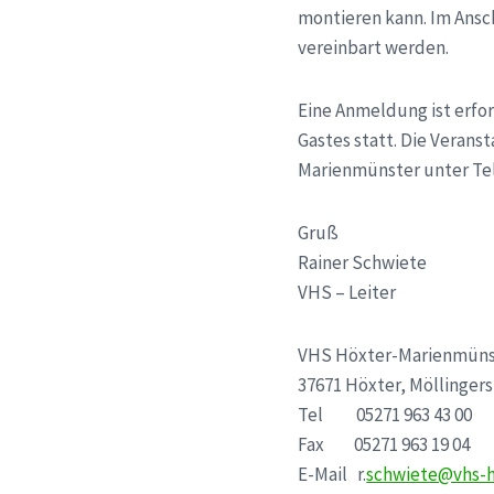
montieren kann. Im Ansc
vereinbart werden.
Eine Anmeldung ist erfor
Gastes statt. Die Verans
Marienmünster unter Tel
Gruß
Rainer Schwiete
VHS – Leiter
VHS Höxter-Marienmüns
37671 Höxter, Möllingers
Tel 05271 963 43 00
Fax 05271 963 19 04
E-Mail r.
schwiete@vhs-h