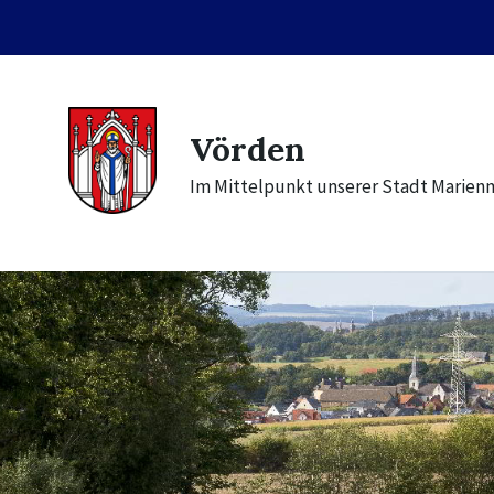
Skip
Skip
Skip
to
to
to
content
main
footer
navigation
Vörden
Im Mittelpunkt unserer Stadt Marien