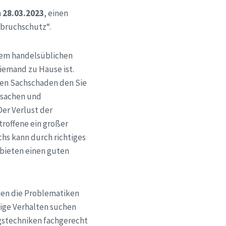
n
28.03.2023
, einen
nbruchschutz“.
inem handelsüblichen
iemand zu Hause ist.
sen Sachschaden den Sie
rtsachen und
er Verlust der
etroffene ein großer
chs kann durch richtiges
bieten einen guten
ien die Problematiken
htige Verhalten suchen
gstechniken fachgerecht