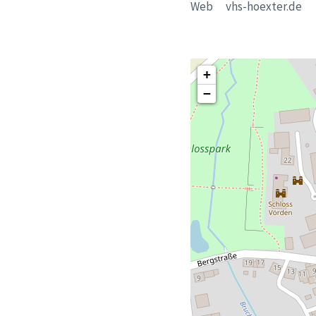
Web vhs-hoexter.de
+
−