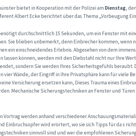
nster bietet in Kooperation mit der Polizei am
Dienstag
, de
eferent Albert Ecke berichtet über das Thema „Vorbeugung Ei
benötigt durchschnittlich 15 Sekunden, um ein Fenster mit e
nen. Sie blieben unbemerkt, denn Einbrecher kommen, wenn n
hnen ein einschneidendes Erlebnis. Abgesehen von dem immen
en lassen können, werden mit den Diebstahl nicht nur Ihre We
ndet, sondern Sie werden Ihres Sicherheitsgefühls beraubt. D
 vier Wände, der Eingriff in Ihre Privatsphäre kann für viele B
keine Versicherung ersetzen kann, Dieses Trauma eines Einbru
rden. Mechanische Sicherungstechniken an Fenster und Türen 
en Vortrag werden anhand verschiedener Anschauungsmaterial
nd Einbruchsopfer wird erörtert, wo sie sich Tipps für da s ric
gstechniken sinnvoll sind und wer die empfohlenen Sicherun