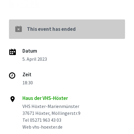
This event has ended
Datum
5. April 2023
Zeit
18:30
Haus der VHS-Höxter
VHS Höxter-Marienmünster
37671 Höxter, Möllingerstr.9
Tel 05271 963 43 03
Web vhs-hoexter.de