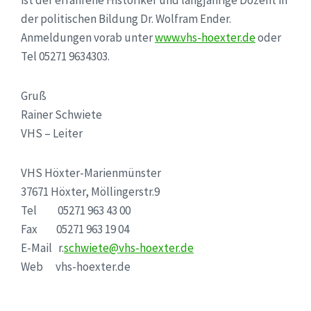
der politischen Bildung Dr. Wolfram Ender.
Anmeldungen vorab unter
www.vhs-hoexter.de
oder
Tel 05271 9634303.
Gruß
Rainer Schwiete
VHS – Leiter
VHS Höxter-Marienmünster
37671 Höxter, Möllingerstr.9
Tel 05271 963 43 00
Fax 05271 963 19 04
E-Mail r.
schwiete@vhs-hoexter.de
Web vhs-hoexter.de