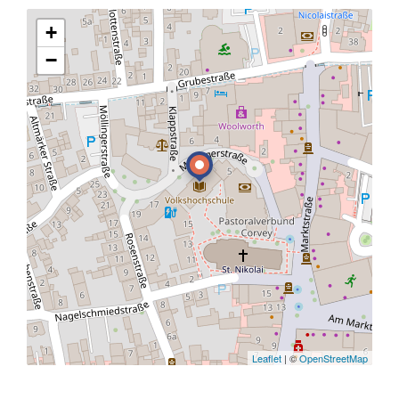
+
−
Leaflet
| ©
OpenStreetMap