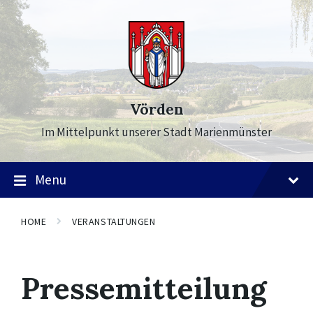
Skip
Skip
Skip
to
to
to
content
main
footer
navigation
Vörden
Im Mittelpunkt unserer Stadt Marienmünster
Menu
HOME
VERANSTALTUNGEN
Pressemitteilung