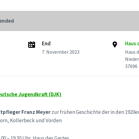
 ended
End
Haus 
7. November 2023
Haus d
Nieder
37696
eutsche Jugendkraft (DJK)
tpfleger Franz Meyer
zur frühen Geschichte der in den 1920
orn, Kollerbeck und Vörden
.00 – 19.30 Uhr, Haus des Gastes