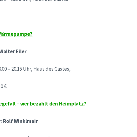
e Wärmepumpe?
 Walter Eiler
8.00 – 20.15 Uhr, Haus des Gastes,
50 €
egefall – wer bezahlt den Heimplatz?
lt
Rolf Winklmair