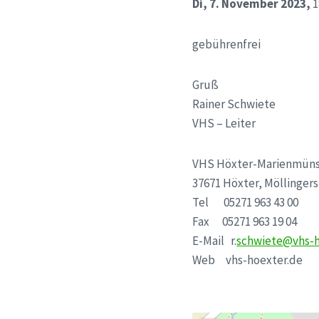
Di, 7. November 2023,
1
gebührenfrei
Gruß
Rainer Schwiete
VHS – Leiter
VHS Höxter-Marienmüns
37671 Höxter, Möllingers
Tel 05271 963 43 00
Fax 05271 963 19 04
E-Mail r.
schwiete@vhs-h
Web vhs-hoexter.de