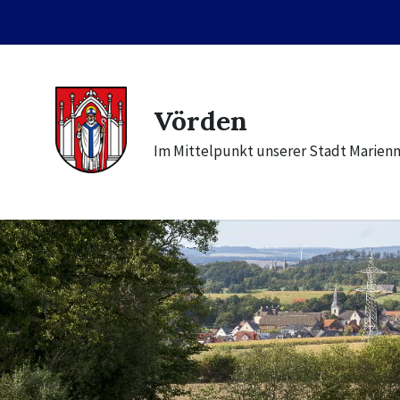
Skip
Skip
Skip
to
to
to
content
main
footer
navigation
Vörden
Im Mittelpunkt unserer Stadt Marien