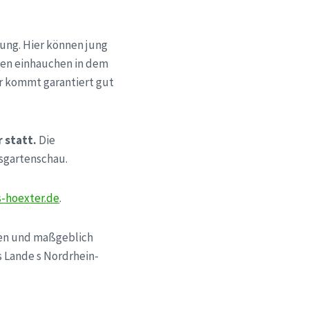
ung. Hier können jung
ben einhauchen in dem
r kommt garantiert gut
 statt.
Die
esgartenschau.
-hoexter.de
.
gen und maßgeblich
 Lande s Nordrhein-