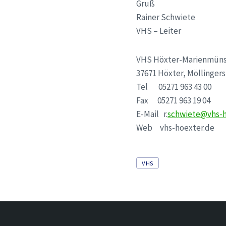
Gruß
Rainer Schwiete
VHS – Leiter
VHS Höxter-Marienmüns
37671 Höxter, Möllingers
Tel 05271 963 43 00
Fax 05271 963 19 04
E-Mail r.
schwiete@vhs-h
Web vhs-hoexter.de
Tags
VHS