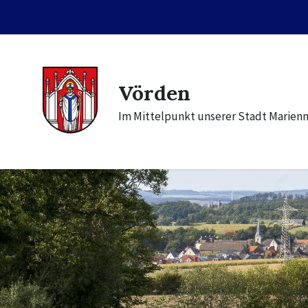
Skip
Skip
Skip
to
to
to
content
main
footer
navigation
Vörden
Im Mittelpunkt unserer Stadt Marien