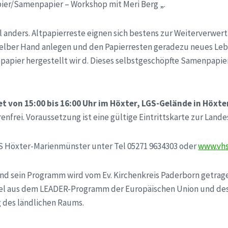
ier/Samenpapier – Workshop mit Meri Berg „.
anders. Altpapierreste eignen sich bestens zur Weiterverwert
 selber Hand anlegen und den Papierresten geradezu neues Le
papier hergestellt wir d. Dieses selbstgeschöpfte Samenpapie
t von 15:00 bis 16:00 Uhr im Höxter, LGS-Gelände in Höxter
enfrei. Voraussetzung ist eine gültige Eintrittskarte zur Land
HS Höxter-Marienmünster unter Tel 05271 9634303 oder
www.vhs
nd sein Programm wird vom Ev. Kirchenkreis Paderborn getra
tel aus dem LEADER-Programm der Europäischen Union und des
 des ländlichen Raums.