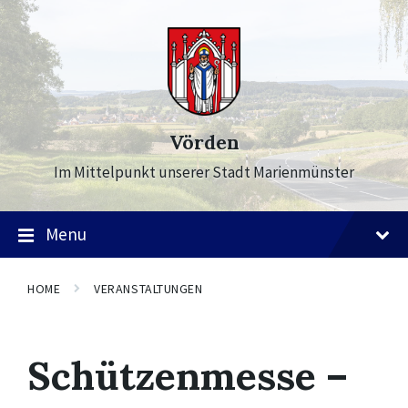
Skip
Skip
Skip
to
to
to
content
main
footer
navigation
Vörden
Im Mittelpunkt unserer Stadt Marienmünster
Menu
HOME
VERANSTALTUNGEN
Schützenmesse –