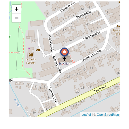
+
−
Leaflet
| ©
OpenStreetMap