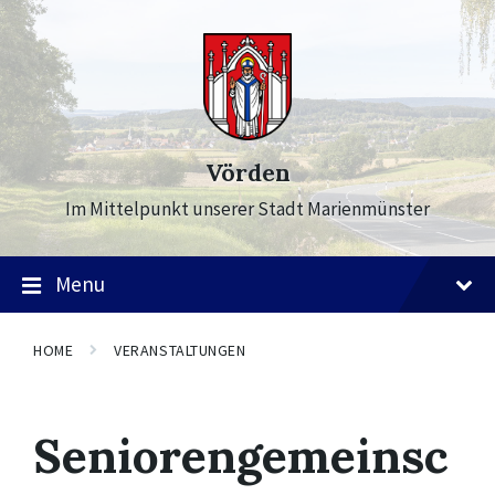
Skip
Skip
Skip
to
to
to
content
main
footer
navigation
Vörden
Im Mittelpunkt unserer Stadt Marienmünster
Menu
HOME
VERANSTALTUNGEN
Seniorengemeinsc