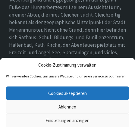
Fuße des Hungerberges mit seinem Aussichtsturm,
an einer Abtei, die ihres Gleichen sucht. Gleichzeitig
bekannt als der geographische Mittelpunkt der Stadt
Marienmünster. Nicht ohne Grund, denn hier befinden
sich Rathaus, Schul- Bildungs- und Familienzentrum,
Hallenbad, Kath. Kirche, der Abenteuerspielplatz mit
Freizeit- und Angel See, Sportanlagen, und vieles,
vieles mehr. Einen Überblick findet ihr hier auf
Cookie-Zustimmung verwalten
unserer Webseite..
Wir verwenden Cookies, um unsere Website und unseren Service zu optimieren.
E-
Cookies akzeptieren
Mail
Ablehnen
© 2026 Vörden
Einstellungen anzeigen