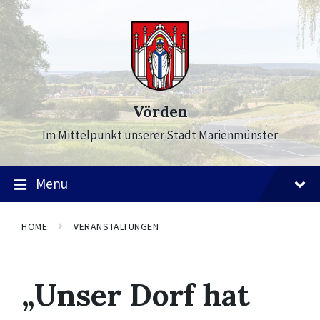
Skip
Skip
Skip
to
to
to
content
main
footer
navigation
Vörden
Im Mittelpunkt unserer Stadt Marienmünster
Menu
HOME
VERANSTALTUNGEN
„Unser Dorf hat