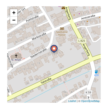
+
−
Leaflet
| ©
OpenStreetMap