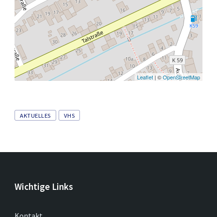
Leaflet
| ©
OpenStreetMap
Tags
AKTUELLES
VHS
Wichtige Links
Kontakt