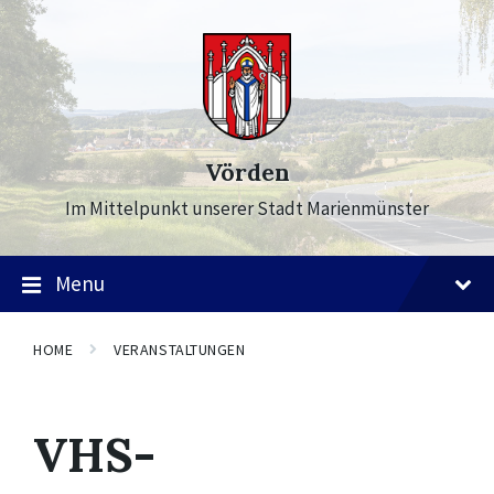
Skip
Skip
Skip
to
to
to
content
main
footer
navigation
Vörden
Im Mittelpunkt unserer Stadt Marienmünster
Menu
HOME
VERANSTALTUNGEN
VHS-