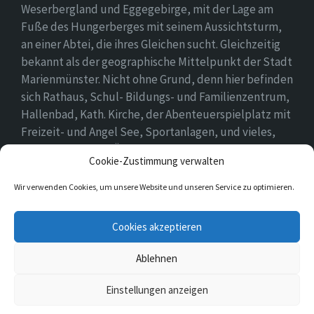
Weserbergland und Eggegebirge, mit der Lage am
Fuße des Hungerberges mit seinem Aussichtsturm,
an einer Abtei, die ihres Gleichen sucht. Gleichzeitig
bekannt als der geographische Mittelpunkt der Stadt
Marienmünster. Nicht ohne Grund, denn hier befinden
sich Rathaus, Schul- Bildungs- und Familienzentrum,
Hallenbad, Kath. Kirche, der Abenteuerspielplatz mit
Freizeit- und Angel See, Sportanlagen, und vieles,
vieles mehr. Einen Überblick findet ihr hier auf
Cookie-Zustimmung verwalten
unserer Webseite..
Wir verwenden Cookies, um unsere Website und unseren Service zu optimieren.
E-
Cookies akzeptieren
Mail
Ablehnen
© 2026 Vörden
Einstellungen anzeigen