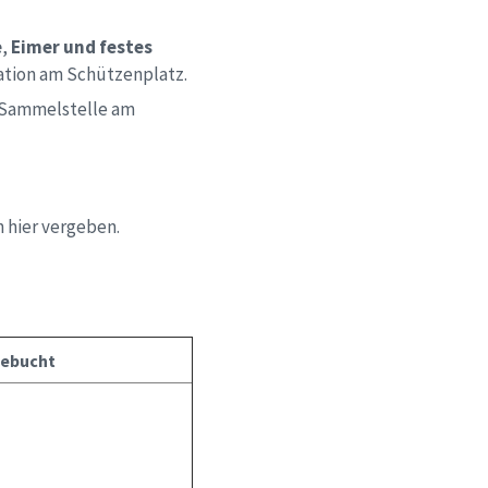
e
,
Eimer und
festes
ation am Schützenplatz.
r Sammelstelle am
hier vergeben.
gebucht