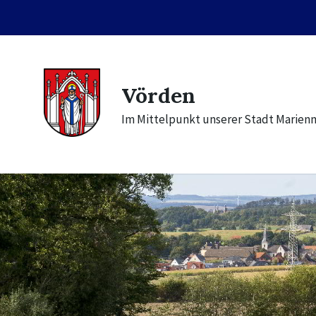
Skip
Skip
Skip
to
to
to
content
main
footer
navigation
Vörden
Im Mittelpunkt unserer Stadt Marien