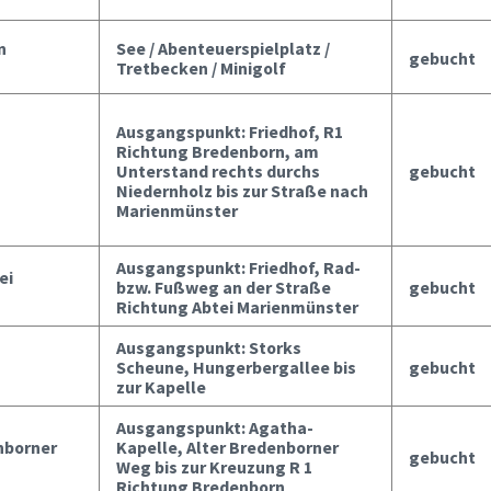
n
See / Abenteuerspielplatz /
gebucht
Tretbecken / Minigolf
Ausgangspunkt: Friedhof, R1
Richtung Bredenborn, am
Unterstand rechts durchs
gebucht
Niedernholz bis zur Straße nach
Marienmünster
Ausgangspunkt: Friedhof, Rad-
ei
bzw. Fußweg an der Straße
gebucht
Richtung Abtei Marienmünster
Ausgangspunkt: Storks
g
Scheune, Hungerbergallee bis
gebucht
zur Kapelle
Ausgangspunkt: Agatha-
enborner
Kapelle, Alter Bredenborner
gebucht
Weg bis zur Kreuzung R 1
Richtung Bredenborn