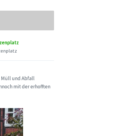
zenplatz
zenplatz
 Müll und Abfall
nnoch mit der erhofften