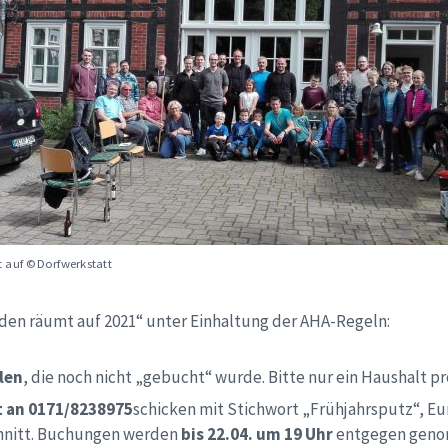
 auf ©Dorfwerkstatt
rden räumt auf 2021“ unter Einhaltung der AHA-Regeln:
len
, die noch nicht „gebucht“ wurde. Bitte nur ein Haushalt p
 an 0171/8238975
schicken mit Stichwort „Frühjahrsputz“,
nitt. Buchungen werden
bis 22.04. um 19 Uhr
entgegen geno