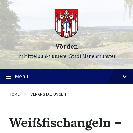
Skip
Skip
Skip
to
to
to
content
main
footer
navigation
Vörden
Im Mittelpunkt unserer Stadt Marienmünster
Menu
HOME
VERANSTALTUNGEN
Weißfischangeln –