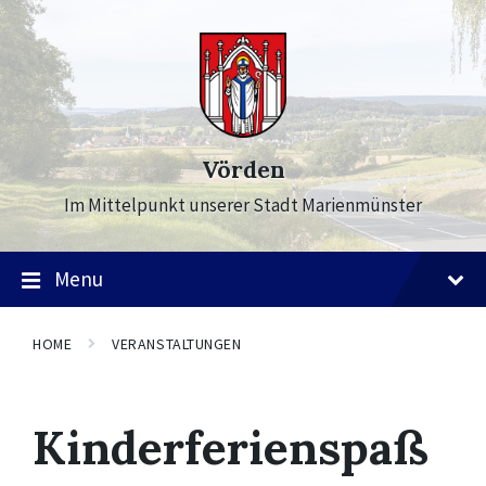
Skip
Skip
Skip
to
to
to
content
main
footer
navigation
Vörden
Im Mittelpunkt unserer Stadt Marienmünster
Menu
HOME
VERANSTALTUNGEN
Kinderferienspaß