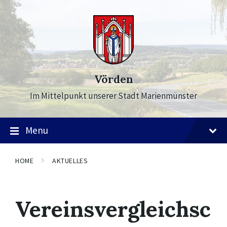
Skip
Skip
Skip
to
to
to
content
main
footer
navigation
Vörden
Im Mittelpunkt unserer Stadt Marienmünster
Menu
HOME
AKTUELLES
Vereinsvergleichsc