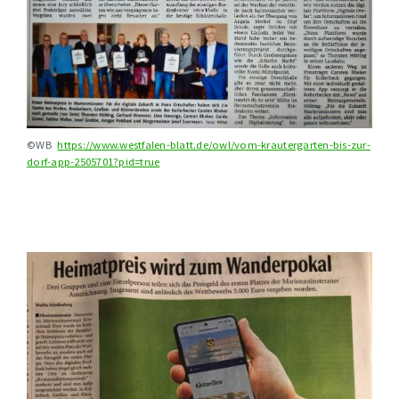
©WB
https://www.westfalen-blatt.de/owl/vom-krautergarten-bis-zur-
dorf-app-2505701?pid=true