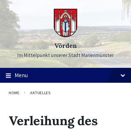
Skip
Skip
Skip
to
to
to
content
main
footer
navigation
Vörden
Im Mittelpunkt unserer Stadt Marienmünster
Menu
HOME
AKTUELLES
Verleihung des