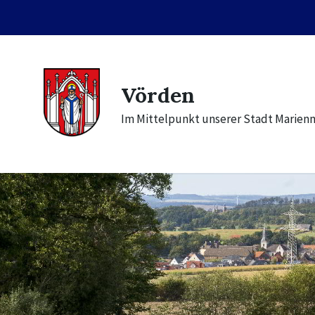
Skip
Skip
Skip
to
to
to
content
main
footer
navigation
Vörden
Im Mittelpunkt unserer Stadt Marien