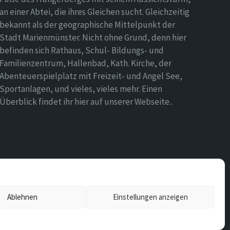
an einer Abtei, die ihres Gleichen sucht. Gleichzeitig
bekannt als der geographische Mittelpunkt der
Stadt Marienmünster. Nicht ohne Grund, denn hier
befinden sich Rathaus, Schul- Bildungs- und
Familienzentrum, Hallenbad, Kath. Kirche, der
Abenteuerspielplatz mit Freizeit- und Angel See,
Sportanlagen, und vieles, vieles mehr. Einen
Überblick findet ihr hier auf unserer Webseite..
Ablehnen
Einstellungen anzeigen