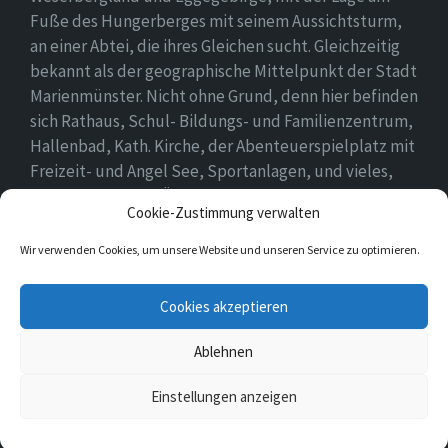
Fuße des Hungerberges mit seinem Aussichtsturm,
an einer Abtei, die ihres Gleichen sucht. Gleichzeitig
bekannt als der geographische Mittelpunkt der Stadt
Marienmünster. Nicht ohne Grund, denn hier befinden
sich Rathaus, Schul- Bildungs- und Familienzentrum,
Hallenbad, Kath. Kirche, der Abenteuerspielplatz mit
Freizeit- und Angel See, Sportanlagen, und vieles,
vieles mehr. Einen Überblick findet ihr hier auf
Cookie-Zustimmung verwalten
unserer Webseite..
Wir verwenden Cookies, um unsere Website und unseren Service zu optimieren.
E-
Cookies akzeptieren
Mail
Ablehnen
© 2026 Vörden
Einstellungen anzeigen