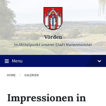
Skip
Skip
Skip
to
to
to
content
main
footer
navigation
Vörden
Im Mittelpunkt unserer Stadt Marienmünster
Menu
HOME
GALERIEN
Impressionen in