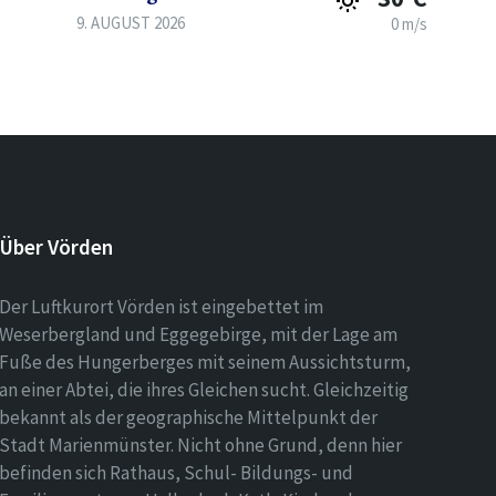
9. AUGUST 2026
0 m/s
Über Vörden
Der Luftkurort Vörden ist eingebettet im
Weserbergland und Eggegebirge, mit der Lage am
Fuße des Hungerberges mit seinem Aussichtsturm,
an einer Abtei, die ihres Gleichen sucht. Gleichzeitig
bekannt als der geographische Mittelpunkt der
Stadt Marienmünster. Nicht ohne Grund, denn hier
befinden sich Rathaus, Schul- Bildungs- und