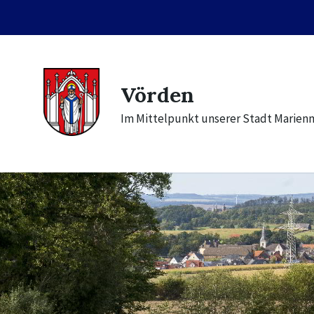
Skip
Skip
Skip
to
to
to
content
main
footer
navigation
Vörden
Im Mittelpunkt unserer Stadt Marien