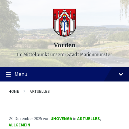
Skip
Skip
Skip
to
to
to
content
main
footer
navigation
Vörden
Im Mittelpunkt unserer Stadt Marienmünster
Menu
HOME
AKTUELLES
23. Dezember 2025
von
UHOVENGA
in
AKTUELLES
,
ALLGEMEIN