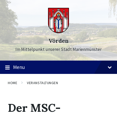
Skip
Skip
Skip
to
to
to
content
main
footer
navigation
Vörden
Im Mittelpunkt unserer Stadt Marienmünster
Menu
HOME
VERANSTALTUNGEN
Der MSC-