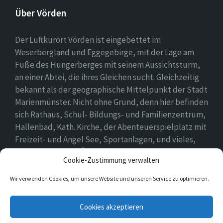
Über Vörden
Der Luftkurort Vörden ist eingebettet im
Weserbergland und Eggegebirge, mit der Lage am
Fuße des Hungerberges mit seinem Aussichtsturm,
an einer Abtei, die ihres Gleichen sucht. Gleichzeitig
bekannt als der geographische Mittelpunkt der Stadt
Marienmünster. Nicht ohne Grund, denn hier befinden
sich Rathaus, Schul- Bildungs- und Familienzentrum,
Hallenbad, Kath. Kirche, der Abenteuerspielplatz mit
Freizeit- und Angel See, Sportanlagen, und vieles,
vieles mehr. Einen Überblick findet ihr hier auf
Cookie-Zustimmung verwalten
unserer Webseite..
Wir verwenden Cookies, um unsere Website und unseren Service zu optimieren.
E-
Cookies akzeptieren