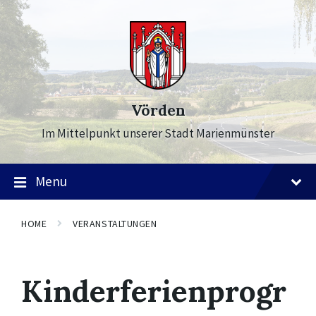
Skip
Skip
Skip
to
to
to
content
main
footer
navigation
Vörden
Im Mittelpunkt unserer Stadt Marienmünster
Menu
HOME
VERANSTALTUNGEN
Kinderferienprogr