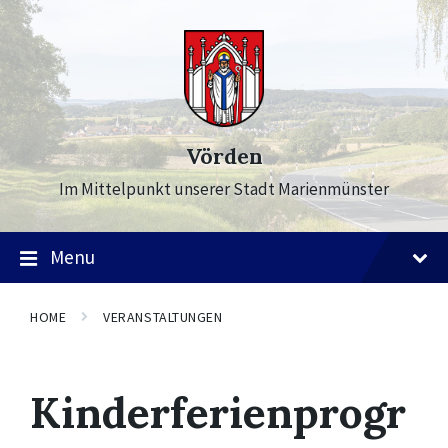
Skip
Skip
Skip
to
to
to
content
main
footer
navigation
Vörden
Im Mittelpunkt unserer Stadt Marienmünster
Menu
HOME
VERANSTALTUNGEN
Kinderferienprogr