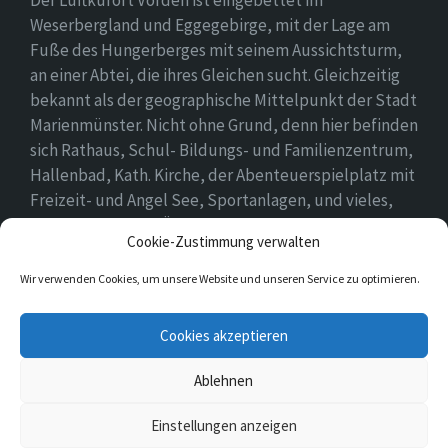
Weserbergland und Eggegebirge, mit der Lage am
Fuße des Hungerberges mit seinem Aussichtsturm,
an einer Abtei, die ihres Gleichen sucht. Gleichzeitig
bekannt als der geographische Mittelpunkt der Stadt
Marienmünster. Nicht ohne Grund, denn hier befinden
sich Rathaus, Schul- Bildungs- und Familienzentrum,
Hallenbad, Kath. Kirche, der Abenteuerspielplatz mit
Freizeit- und Angel See, Sportanlagen, und vieles,
vieles mehr. Einen Überblick findet ihr hier auf
Cookie-Zustimmung verwalten
unserer Webseite..
Wir verwenden Cookies, um unsere Website und unseren Service zu optimieren.
E-
Cookies akzeptieren
Mail
Ablehnen
© 2026 Vörden
Einstellungen anzeigen