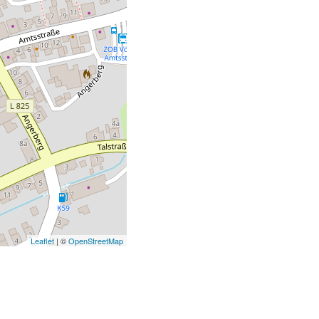
Leaflet
| ©
OpenStreetMap