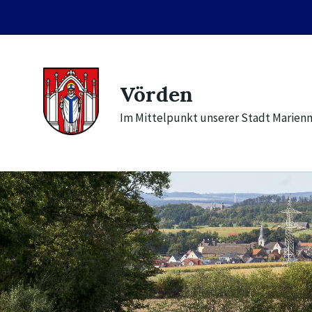
Skip
Skip
Skip
to
to
to
content
main
footer
navigation
Vörden
Im Mittelpunkt unserer Stadt Marien