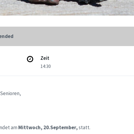
 ended
Zeit
3
14:30
 Senioren,
findet am
Mittwoch, 20.September,
statt.