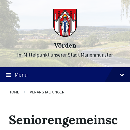
Skip
Skip
Skip
to
to
to
content
main
footer
navigation
Vörden
Im Mittelpunkt unserer Stadt Marienmünster
Menu
HOME
VERANSTALTUNGEN
Seniorengemeinsc