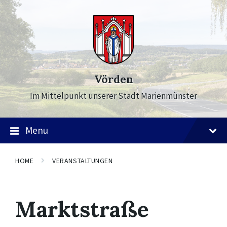
Skip
Skip
Skip
to
to
to
content
main
footer
navigation
Vörden
Im Mittelpunkt unserer Stadt Marienmünster
Menu
HOME
VERANSTALTUNGEN
Marktstraße