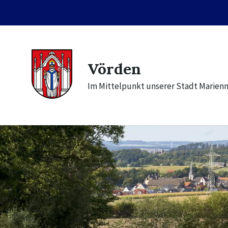
Skip
Skip
Skip
to
to
to
content
main
footer
navigation
Vörden
Im Mittelpunkt unserer Stadt Marien