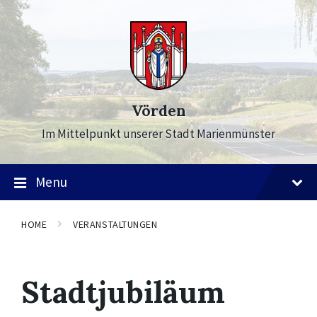
Skip
Skip
Skip
to
to
to
content
main
footer
navigation
Vörden
Im Mittelpunkt unserer Stadt Marienmünster
Menu
HOME
VERANSTALTUNGEN
Stadtjubiläum