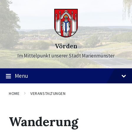
Skip
Skip
Skip
to
to
to
content
main
footer
navigation
Vörden
Im Mittelpunkt unserer Stadt Marienmünster
Menu
HOME
VERANSTALTUNGEN
Wanderung