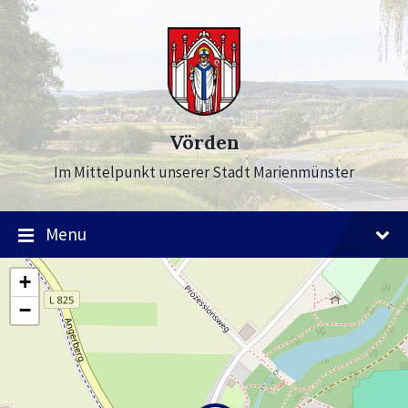
Skip
Skip
Skip
to
to
to
content
main
footer
navigation
Vörden
Im Mittelpunkt unserer Stadt Marienmünster
Menu
+
−