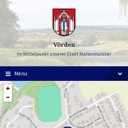
Skip
Skip
Skip
to
to
to
content
main
footer
navigation
Vörden
Im Mittelpunkt unserer Stadt Marienmünster
Menu
+
−