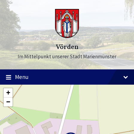
Skip
Skip
Skip
to
to
to
content
main
footer
navigation
Vörden
Im Mittelpunkt unserer Stadt Marienmünster
Menu
+
−