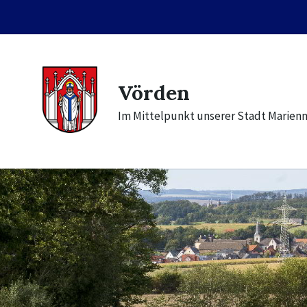
Skip
Skip
Skip
to
to
to
content
main
footer
navigation
Vörden
Im Mittelpunkt unserer Stadt Marien