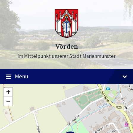
Skip
Skip
Skip
to
to
to
content
main
footer
navigation
Vörden
Im Mittelpunkt unserer Stadt Marienmünster
Menu
+
−