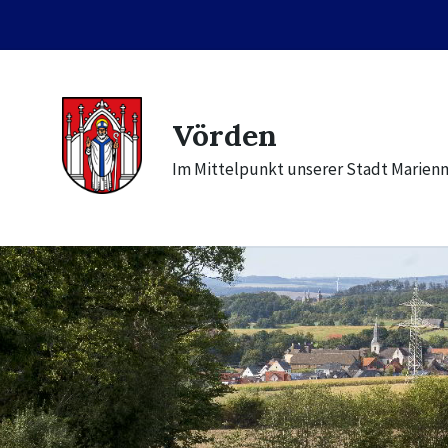
Skip
Skip
Skip
to
to
to
content
main
footer
navigation
Vörden
Im Mittelpunkt unserer Stadt Marien