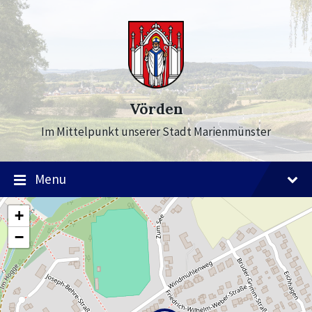
Skip
Skip
Skip
to
to
to
content
main
footer
navigation
Vörden
Im Mittelpunkt unserer Stadt Marienmünster
Menu
+
−