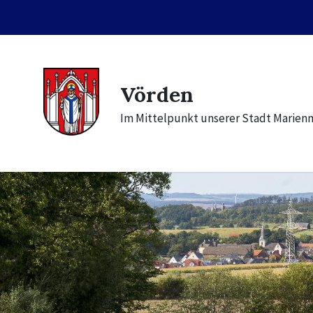
Skip
Skip
Skip
to
to
to
content
main
footer
navigation
Vörden
Im Mittelpunkt unserer Stadt Marien